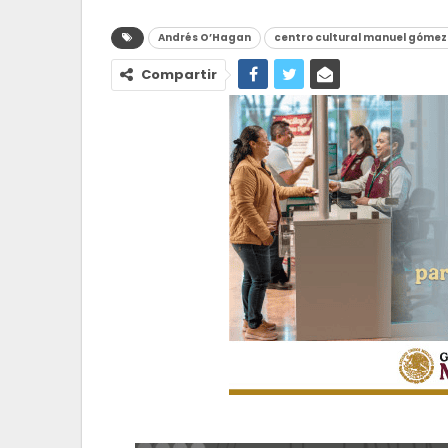
Andrés O’Hagan
centro cultural manuel gómez
Compartir