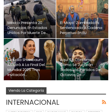
México Presenta 20
El ‘Mayo’ Zambada Es
Denuncias En Estados
Sentenciado A Cadena
Unidos Por Muerte De…
Perpetua En EU
Claudia Sheinbaum
Aquí Te Contamos
Asistirá A La Final Del
Cómo Se Jugarán
Mundial 2026 Tras
Todos Los Partidos De
Invitación…
Octavos De…
Viendo La Categoría
INTERNACIONAL