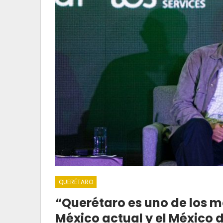
QUERÉTARO
“Querétaro es uno de los 
México actual y el México 