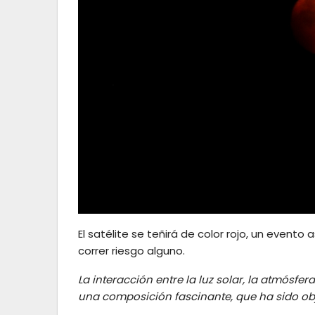
El satélite se teñirá de color rojo, un event
correr riesgo alguno.
La interacción entre la luz solar, la atmósfer
una composición fascinante, que ha sido obj