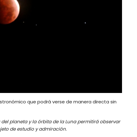
o astronómico que podrá verse de manera directa sin
a del planeta y la órbita de la Luna permitirá observar
eto de estudio y admiración.