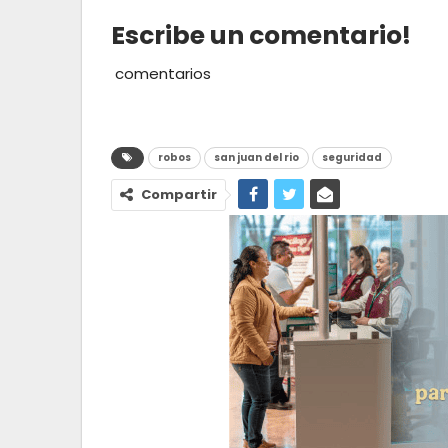
Escribe un comentario!
comentarios
robos
san juan del rio
seguridad
Compartir