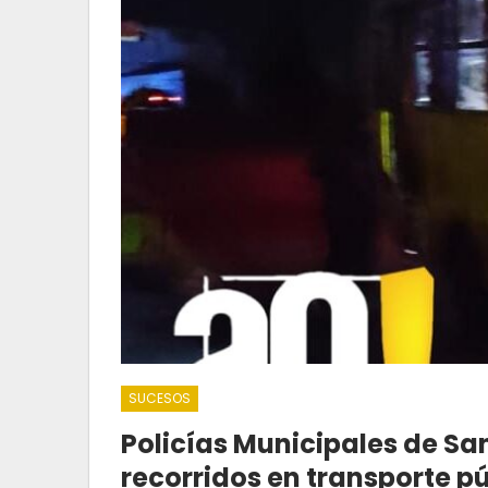
SUCESOS
Policías Municipales de San
recorridos en transporte pú