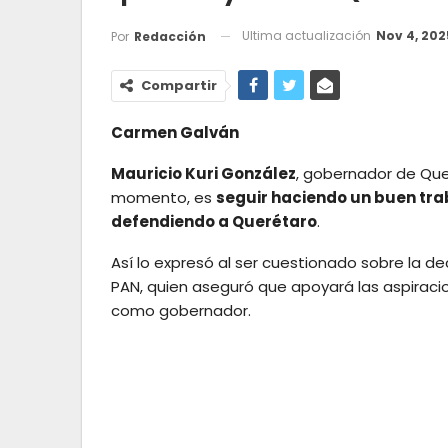
Ultima actualización
Nov 4, 202
Por
Redacción
Compartir
Carmen Galván
Mauricio Kuri González
, gobernador de Quer
momento, es
seguir haciendo un buen tra
defendiendo a Querétaro
.
Así lo expresó al ser cuestionado sobre la d
PAN, quien aseguró que apoyará las aspiraci
como gobernador.