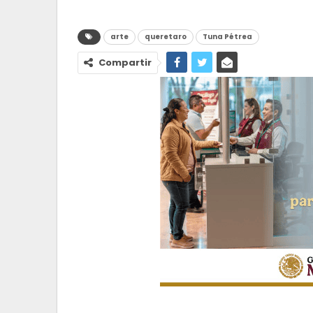
arte
queretaro
Tuna Pétrea
Compartir