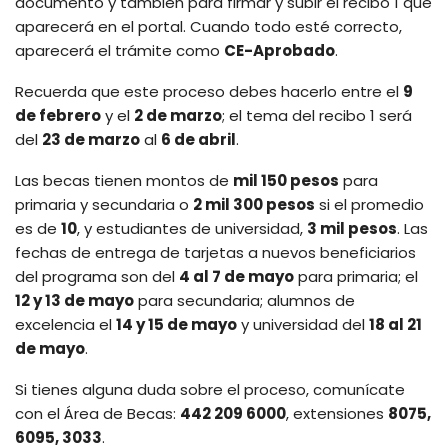
documento y también para firmar y subir el recibo 1 que
aparecerá en el portal. Cuando todo esté correcto,
aparecerá el trámite como
CE-Aprobado
.
Recuerda que este proceso debes hacerlo entre el
9
de febrero
y el
2 de marzo
; el tema del recibo 1 será
del
23 de marzo
al
6 de abril
.
Las becas tienen montos de
mil 150 pesos
para
primaria y secundaria o
2 mil 300 pesos
si el promedio
es de
10
, y estudiantes de universidad,
3 mil pesos
. Las
fechas de entrega de tarjetas a nuevos beneficiarios
del programa son del
4 al 7 de mayo
para primaria; el
12 y 13 de mayo
para secundaria; alumnos de
excelencia el
14 y 15 de mayo
y universidad del
18 al 21
de mayo
.
Si tienes alguna duda sobre el proceso, comunícate
con el Área de Becas:
442 209 6000
, extensiones
8075,
6095, 3033
.