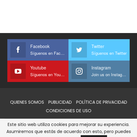
Facebook
Twitter
Síguenos en Facebook
Síguenos en Twitter
Youtube
Instagram
Síguenos en Youtube
Join us on Instagram
QUIENES SOMOS
PUBLICIDAD
POLÍTICA DE PRIVACIDAD
CONDICIONES DE USO
Este sitio web utiliza cookies para mejorar su experiencia.
© 2026 - AlertaQro. Todos los derechos reservados
Asumiremos que estás de acuerdo con esto, pero puedes
Sitio web desarrollado y administrado por:
GPO SOCMX