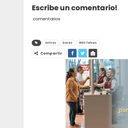
Escribe un comentario!
comentarios
Antros
bares
INES falsas
Compartir