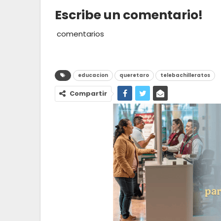
Escribe un comentario!
comentarios
educacion
queretaro
telebachilleratos
Compartir