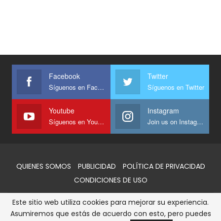
Facebook
Twitter
Síguenos en Facebook
Síguenos en Twitter
Youtube
Instagram
Síguenos en Youtube
Join us on Instagram
QUIENES SOMOS
PUBLICIDAD
POLÍTICA DE PRIVACIDAD
CONDICIONES DE USO
Este sitio web utiliza cookies para mejorar su experiencia.
© 2026 - AlertaQro. Todos los derechos reservados
Asumiremos que estás de acuerdo con esto, pero puedes
Sitio web desarrollado y administrado por:
GPO SOCMX