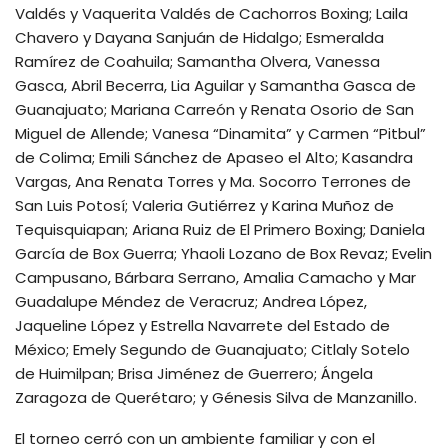
Valdés y Vaquerita Valdés de Cachorros Boxing; Laila
Chavero y Dayana Sanjuán de Hidalgo; Esmeralda
Ramírez de Coahuila; Samantha Olvera, Vanessa
Gasca, Abril Becerra, Lia Aguilar y Samantha Gasca de
Guanajuato; Mariana Carreón y Renata Osorio de San
Miguel de Allende; Vanesa “Dinamita” y Carmen “Pitbul”
de Colima; Emili Sánchez de Apaseo el Alto; Kasandra
Vargas, Ana Renata Torres y Ma. Socorro Terrones de
San Luis Potosí; Valeria Gutiérrez y Karina Muñoz de
Tequisquiapan; Ariana Ruiz de El Primero Boxing; Daniela
García de Box Guerra; Yhaoli Lozano de Box Revaz; Evelin
Campusano, Bárbara Serrano, Amalia Camacho y Mar
Guadalupe Méndez de Veracruz; Andrea López,
Jaqueline López y Estrella Navarrete del Estado de
México; Emely Segundo de Guanajuato; Citlaly Sotelo
de Huimilpan; Brisa Jiménez de Guerrero; Ángela
Zaragoza de Querétaro; y Génesis Silva de Manzanillo.
El torneo cerró con un ambiente familiar y con el