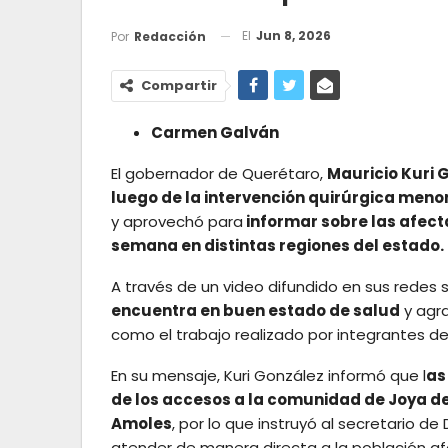
El
Jun 8, 2026
Por
Redacción
Compartir
Carmen Galván
El gobernador de Querétaro,
Mauricio Kuri 
luego de la intervención quirúrgica meno
y aprovechó para
informar sobre las afecta
semana en distintas regiones del estado.
A través de un video difundido en sus redes 
encuentra en buen estado de salud
y agra
como el trabajo realizado por integrantes d
En su mensaje, Kuri González informó que l
as
de los accesos a la comunidad de Joya de 
Amoles
, por lo que instruyó al secretario de
atender de manera directa a la población a