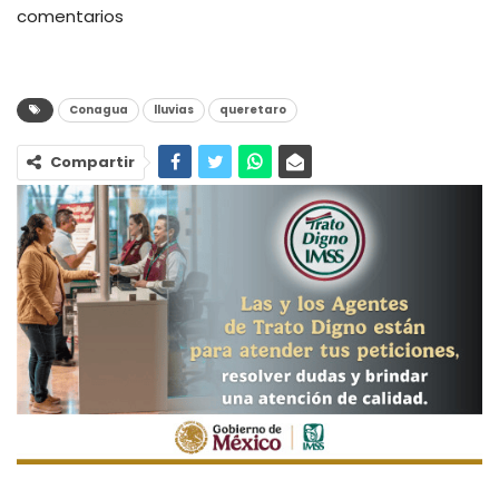
comentarios
Conagua
lluvias
queretaro
Compartir