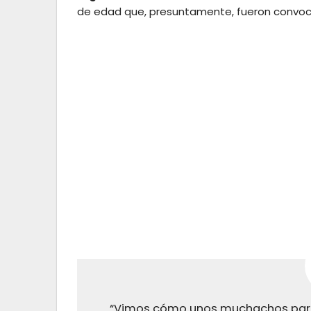
de edad que, presuntamente, fueron convoca
“Vimos cómo unos muchachos partic