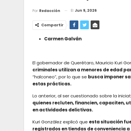
El
Jun 9, 2026
Por
Redacción
Compartir
Carmen Galván
El gobernador de Querétaro, Mauricio Kuri Go
criminales utilizan a menores de edad par
“halconeo”, por lo que se
busca imponer sa
estas prácticas.
Lo anterior, al ser cuestionado sobre la inici
quienes recluten, financien, capaciten, u
en actividades delictivas.
Kuri González explicó que
esta situación fu
registrados en tiendas de conveniencia a 