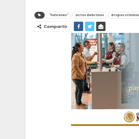
"halcones"
actos delictivos
Grupos crimina
Compartir