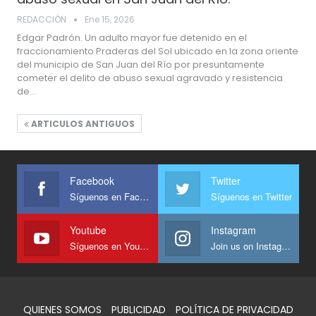
REDACCIÓN
Ene 15, 2026
Edgar Padrón. Un adulto mayor fue detenido en el
fraccionamiento Praderas del Sol ubicado en la zona oriente
del municipio de San Juan del Río por presuntamente
cometer el delito de abuso sexual agravado y resistencia
de…
ARTICULOS ANTIGUOS
Facebook
Twitter
Síguenos en Facebook
Síguenos en Twitter
Youtube
Instagram
Síguenos en Youtube
Join us on Instagram
QUIENES SOMOS
PUBLICIDAD
POLÍTICA DE PRIVACIDAD