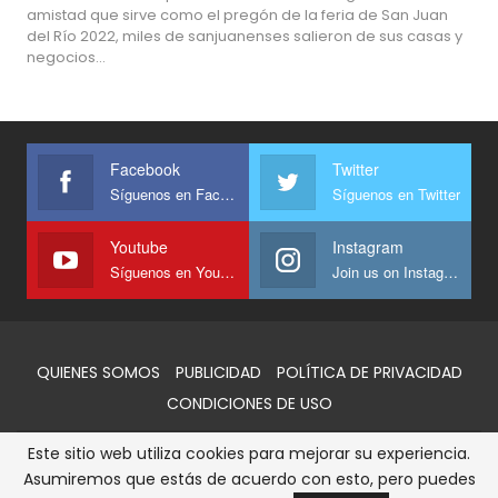
amistad que sirve como el pregón de la feria de San Juan
del Río 2022, miles de sanjuanenses salieron de sus casas y
negocios…
Facebook
Twitter
Síguenos en Facebook
Síguenos en Twitter
Youtube
Instagram
Síguenos en Youtube
Join us on Instagram
QUIENES SOMOS
PUBLICIDAD
POLÍTICA DE PRIVACIDAD
CONDICIONES DE USO
Este sitio web utiliza cookies para mejorar su experiencia.
© 2026 - AlertaQro. Todos los derechos reservados
Asumiremos que estás de acuerdo con esto, pero puedes
Sitio web desarrollado y administrado por:
GPO SOCMX