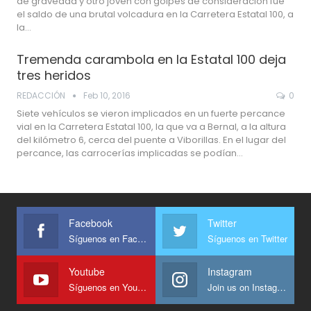
de gravedad y otro joven con golpes de consideración fue
el saldo de una brutal volcadura en la Carretera Estatal 100, a
la…
Tremenda carambola en la Estatal 100 deja
tres heridos
REDACCIÓN
Feb 10, 2016
0
Siete vehículos se vieron implicados en un fuerte percance
vial en la Carretera Estatal 100, la que va a Bernal, a la altura
del kilómetro 6, cerca del puente a Viborillas. En el lugar del
percance, las carrocerías implicadas se podían…
Facebook
Twitter
Síguenos en Facebook
Síguenos en Twitter
Youtube
Instagram
Síguenos en Youtube
Join us on Instagram