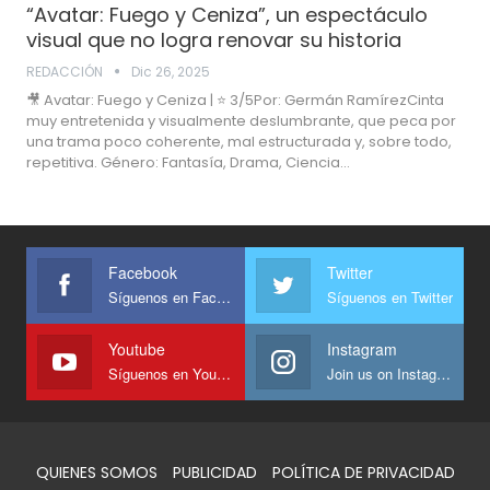
“Avatar: Fuego y Ceniza”, un espectáculo
visual que no logra renovar su historia
REDACCIÓN
Dic 26, 2025
🎥 Avatar: Fuego y Ceniza | ⭐ 3/5Por: Germán RamírezCinta
muy entretenida y visualmente deslumbrante, que peca por
una trama poco coherente, mal estructurada y, sobre todo,
repetitiva. Género: Fantasía, Drama, Ciencia…
Facebook
Twitter
Síguenos en Facebook
Síguenos en Twitter
Youtube
Instagram
Síguenos en Youtube
Join us on Instagram
QUIENES SOMOS
PUBLICIDAD
POLÍTICA DE PRIVACIDAD