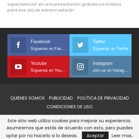
supervivencia” en una presentación gratuita.Los boletos
para ese día de estreno estarán…
Facebook
Twitter
Síguenos en Facebook
Síguenos en Twitter
Youtube
Instagram
Síguenos en Youtube
Join us on Instagram
QUIENES SOMOS
PUBLICIDAD
POLÍTICA DE PRIVACIDAD
CONDICIONES DE USO
Este sitio web utiliza cookies para mejorar su experiencia.
© 2026 - AlertaQro. Todos los derechos reservados
Asumiremos que estás de acuerdo con esto, pero puedes
Sitio web desarrollado y administrado por:
GPO SOCMX
optar por no hacerlo si lo deseas.
Aceptar
Leer mas..