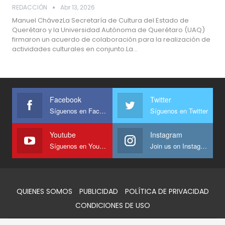
REDACCIÓN
Abr 13, 2026
Manuel ChávezLa Secretaría de Cultura del Estado de
Querétaro y la Universidad Autónoma de Querétaro (UAQ)
firmaron un acuerdo de colaboración para la realización de
actividades culturales en conjunto.La…
Facebook
Twitter
Síguenos en Facebook
Síguenos en Twitter
Youtube
Instagram
Síguenos en Youtube
Join us on Instagram
QUIENES SOMOS
PUBLICIDAD
POLÍTICA DE PRIVACIDAD
CONDICIONES DE USO