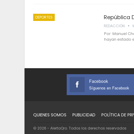
República 
DEPORTES
REDACCIÓN
Por: Manuel Ch
hayan estado en
Facebook
Síguenos en Facebook
QUIENES SOMOS
PUBLICIDAD
POLÍTICA DE PR
© 2026 - AlertaQro. Todos los derechos reservados