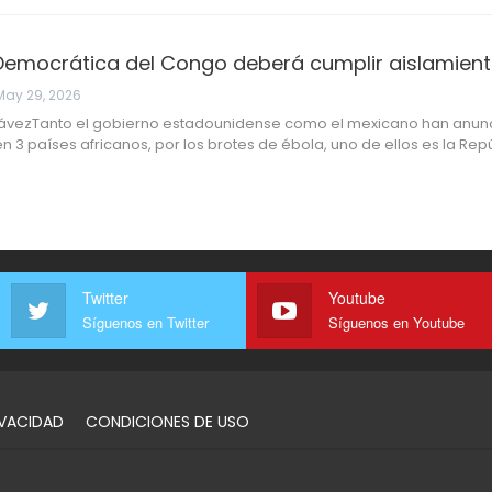
Democrática del Congo deberá cumplir aislamiento
May 29, 2026
ávezTanto el gobierno estadounidense como el mexicano han anunc
 3 países africanos, por los brotes de ébola, uno de ellos es la Rep
Twitter
Youtube
Síguenos en Twitter
Síguenos en Youtube
IVACIDAD
CONDICIONES DE USO