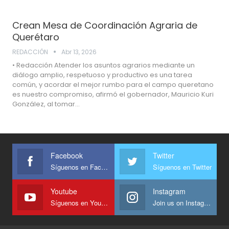
Crean Mesa de Coordinación Agraria de
Querétaro
REDACCIÓN
Abr 13, 2026
• Redacción Atender los asuntos agrarios mediante un
diálogo amplio, respetuoso y productivo es una tarea
común, y acordar el mejor rumbo para el campo queretano
es nuestro compromiso, afirmó el gobernador, Mauricio Kuri
González, al tomar…
Facebook
Twitter
Síguenos en Facebook
Síguenos en Twitter
Youtube
Instagram
Síguenos en Youtube
Join us on Instagram