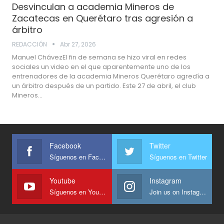
Desvinculan a academia Mineros de
Zacatecas en Querétaro tras agresión a
árbitro
REDACCIÓN
Abr 27, 2026
Manuel ChávezEl fin de semana se hizo viral en redes
sociales un video en el que aparentemente uno de los
entrenadores de la academia Mineros Querétaro agredía a
un árbitro después de un partido. Este 27 de abril, el club
Mineros…
Facebook
Twitter
Síguenos en Facebook
Síguenos en Twitter
Youtube
Instagram
Síguenos en Youtube
Join us on Instagram