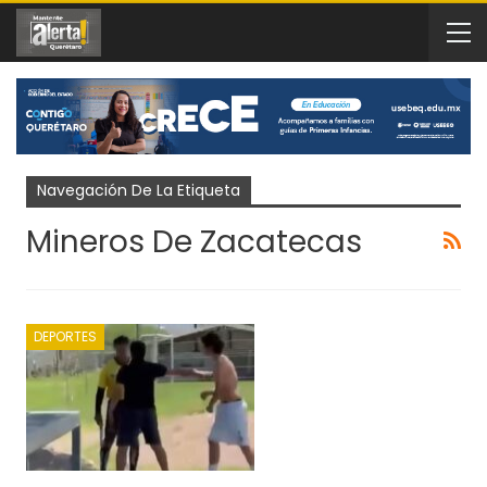
Navegación De La Etiqueta
Mineros De Zacatecas
DEPORTES