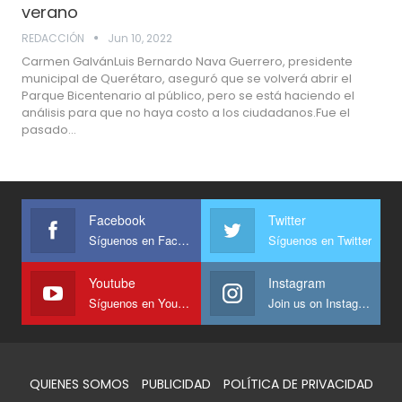
verano
REDACCIÓN
Jun 10, 2022
Carmen GalvánLuis Bernardo Nava Guerrero, presidente
municipal de Querétaro, aseguró que se volverá abrir el
Parque Bicentenario al público, pero se está haciendo el
análisis para que no haya costo a los ciudadanos.Fue el
pasado…
Facebook
Twitter
Síguenos en Facebook
Síguenos en Twitter
Youtube
Instagram
Síguenos en Youtube
Join us on Instagram
QUIENES SOMOS
PUBLICIDAD
POLÍTICA DE PRIVACIDAD