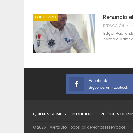
Renuncia el
QUERÉTARO
REDACCIÓN
Edgar Padrón.E
cargo a partir 
Facebook
Síguenos en Facebook
QUIENES SOMOS
PUBLICIDAD
POLÍTICA DE PR
© 2026 - AlertaQro. Todos los derechos reservados