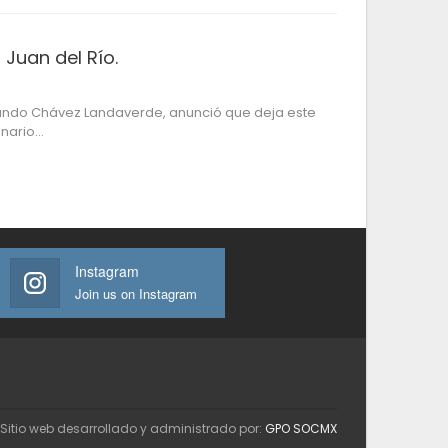
 Juan del Río.
rlando Chávez Landaverde, anunció que deja este
onario…
Instagram
Join us on Instagram
Sitio web desarrollado y administrado por:
GPO SOCMX