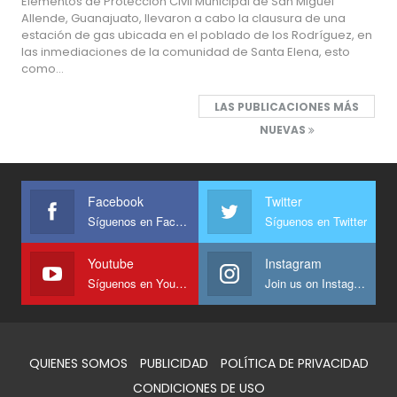
Elementos de Protección Civil Municipal de San Miguel
Allende, Guanajuato, llevaron a cabo la clausura de una
estación de gas ubicada en el poblado de los Rodríguez, en
las inmediaciones de la comunidad de Santa Elena, esto
como…
LAS PUBLICACIONES MÁS
NUEVAS
Facebook
Twitter
Síguenos en Facebook
Síguenos en Twitter
Youtube
Instagram
Síguenos en Youtube
Join us on Instagram
QUIENES SOMOS
PUBLICIDAD
POLÍTICA DE PRIVACIDAD
CONDICIONES DE USO