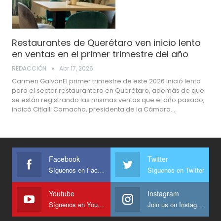
Restaurantes de Querétaro ven inicio lento
en ventas en el primer trimestre del año
REDACCIÓN
Abr 17, 2026
Carmen GalvánEl primer trimestre de este 2026 inició lento
para el sector restaurantero en Querétaro, además de que
se están registrando las mismas ventas que el año pasado,
indicó Citlalli Camacho, presidenta de la Cámara…
Facebook
Twitter
Síguenos en Facebook
Síguenos en Twitter
Youtube
Instagram
Síguenos en Youtube
Join us on Instagram