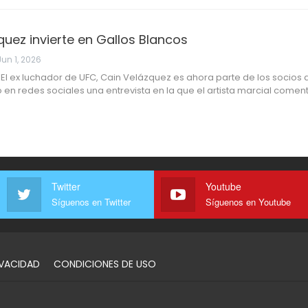
uez invierte en Gallos Blancos
Jun 1, 2026
l ex luchador de UFC, Cain Velázquez es ahora parte de los socios d
 en redes sociales una entrevista en la que el artista marcial come
Twitter
Youtube
Síguenos en Twitter
Síguenos en Youtube
IVACIDAD
CONDICIONES DE USO