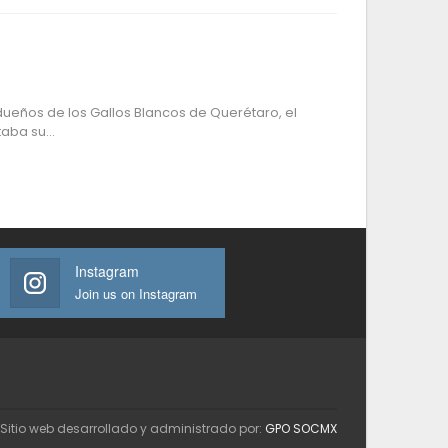
ueños de los Gallos Blancos de Querétaro, el
ntaba su…
Instagram
Join us on Instagram
Sitio web desarrollado y administrado por:
GPO SOCMX