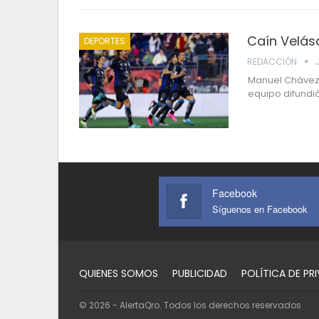
Caín Velásq
DEPORTES
REDACCIÓN
Manuel ChávezE
equipo difundió
Facebook
Síguenos en Facebook
QUIENES SOMOS
PUBLICIDAD
POLÍTICA DE PR
© 2026 - AlertaQro. Todos los derechos reservados