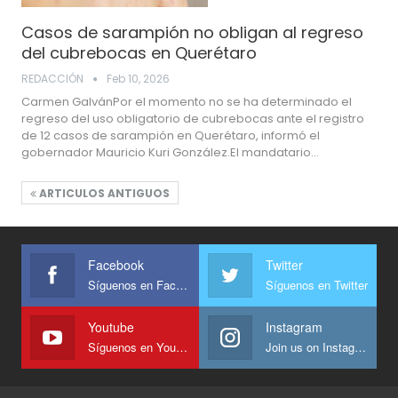
Casos de sarampión no obligan al regreso
del cubrebocas en Querétaro
REDACCIÓN
Feb 10, 2026
Carmen GalvánPor el momento no se ha determinado el
regreso del uso obligatorio de cubrebocas ante el registro
de 12 casos de sarampión en Querétaro, informó el
gobernador Mauricio Kuri González.El mandatario…
ARTICULOS ANTIGUOS
Facebook
Twitter
Síguenos en Facebook
Síguenos en Twitter
Youtube
Instagram
Síguenos en Youtube
Join us on Instagram