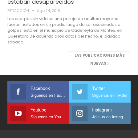
estaban desaparecidos
REDACCIÓN
Ago 24, 2018
Los cuerpos sin vida se una pareja de adultos mayores
fueron hallados en un predio luego de ser asesinados a
golpes, esto en el municipio de Cadereyta de Montes, en
Querétaro.De acuerdo a los datos del hecho, el pasado
sábado…
LAS PUBLICACIONES MÁS
NUEVAS
Facebook
Twitter
Síguenos en Facebook
Síguenos en Twitter
Youtube
Instagram
Síguenos en Youtube
Join us on Instagram